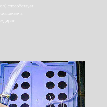
n) способствует:
бразования,
радирни,