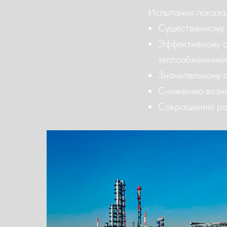
Испытания показа
Существенному 
Эффективному о
теплообменники,
Значительному 
Снижению возни
Сокращению рас