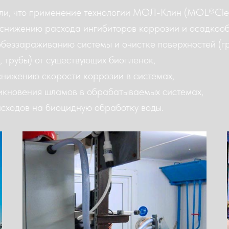
ли, что применение технологии МОЛ-Клин (MOL®Clea
снижению расхода ингибиторов коррозии и осадкоо
беззараживанию системы и очистке поверхностей (г
 трубы) от существующих биопленок,
снижению скорости коррозии в системах,
кновения шламов в обрабатываемых системах,
ходов на биоцидную обработку воды.