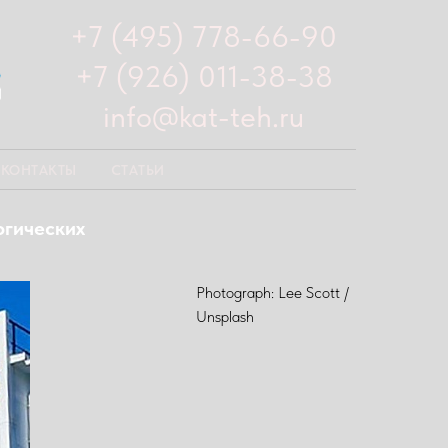
+7 (495) 778-66-90
+7 (926) 011-38-38
info@kat-teh.ru
КОНТАКТЫ
СТАТЬИ
огических
Photograph: Lee Scott /
Unsplash