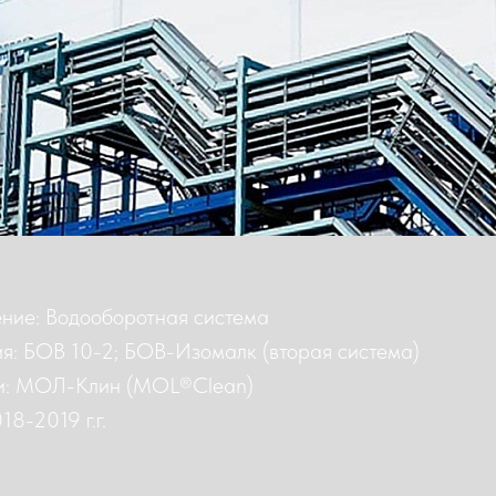
ние: Водооборотная система
я: БОВ 10-2; БОВ-Изомалк (вторая система)
ки: МОЛ-Клин (MOL®Clean)
8-2019 г.г.