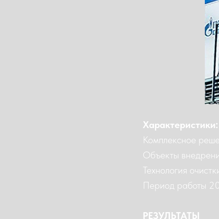
Характеристики:
Комплексное реше
Объекты внедрени
Технология очист
Период работы 201
РЕЗУЛЬТАТЫ